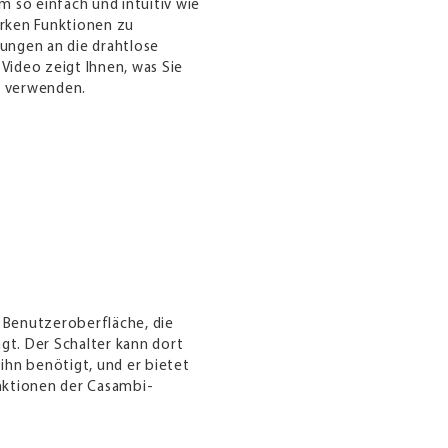
 so einfach und intuitiv wie
arken Funktionen zu
rungen an die drahtlose
 Video zeigt Ihnen, was Sie
l verwenden.
e Benutzeroberfläche, die
ingt. Der Schalter kann dort
hn benötigt, und er bietet
unktionen der Casambi-